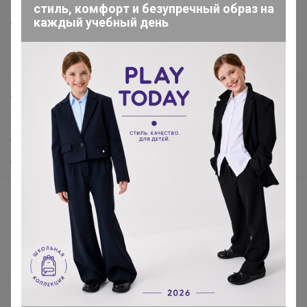
стиль, комфорт и безупречный образ на
Анонсы
каждый учебный день
Новости
Поддержка альпак
Самое выгодное
Хиты продаж
Самое желанное
Самое быстрое
Начать зарабатывать с 24-ok
Picabox.ru - Лучшее место для ваших изображений
Розыгрыш - Генератор случайных чисел
Пульс нашего маркетплейса
Укорачиватель ссылок