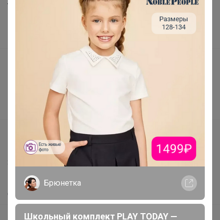
Торговые марки
Наша команда
В наличии
Подарочные сертификаты
Реклама на сайте
Поставщикам
Вакансии
support@24-ok.ru
Написать в поддержку
Защита покупателя
Помощь
Брюнетка
О нас
Школьный комплект PLAY TODAY —
Все предложения