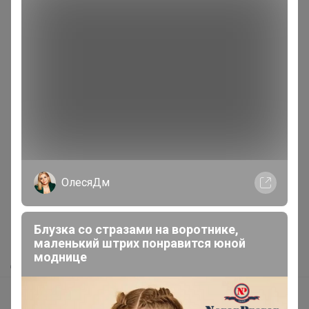
18
19
20
21
22
Показаны записи
211-212
из
212
.
Реклама
ОлесяДм
Как здесь все устроено?
Как сделать заказ?
Блузка со стразами на воротнике,
Как получить?
маленький штрих понравится юной
моднице
Доставка
Шоурумы