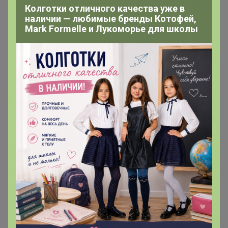
Колготки отличного качества уже в
наличии — любимые бренды Котофей,
оляска
Mark Formelle и Лукоморье для школы
Великий магистр
В теме "цр Абакан "
1
3 апреля, 2018 13:59
Добрый день! Напишите мне сумму за доставку.
Оплачу на карту.
оляска
Великий магистр
В теме "цр Абакан "