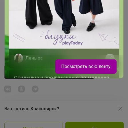
Начать зарабатывать с 24-ok
Picabox.ru - Лучшее место для ваших изображений
Розыгрыш - Генератор случайных чисел
Пульс нашего маркетплейса
Укорачиватель ссылок
Леныра
Посмотреть всю ленту
Стильные и продуманные до мелочей
рюкзаки GRIZZLY
Ваш регион
Красноярск?
Продолжая использовать этот сайт и нажимая кнопку
«Принять», вы даёте согласие на обработку файлов
© ООО "Лявита", ОГРН 1122468054070, 2012 - 2026
cookie
Политика конфиденциальности