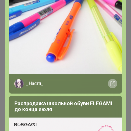
Добрый день!
Посчитайте мне, пжл, сумму за
доставку.
оляска
Великий магистр
В теме "цр Абакан "
_Настя_
1
11 мая, 2018 13:35
Добрый день! Напишите мне оплату за доставку,
Распродажа школьной обуви ELEGAMI
до конца июля
оплачу на карту.