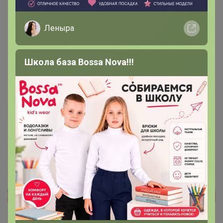
2 апреля, 2018 12:30
Леныра
Добрый день! У меня не все закупки отмечены - как
выданные.
Школа база Bossa Nova!!!
2
3
4
5
6
Показаны записи
31-40
из
104
.
Реклама