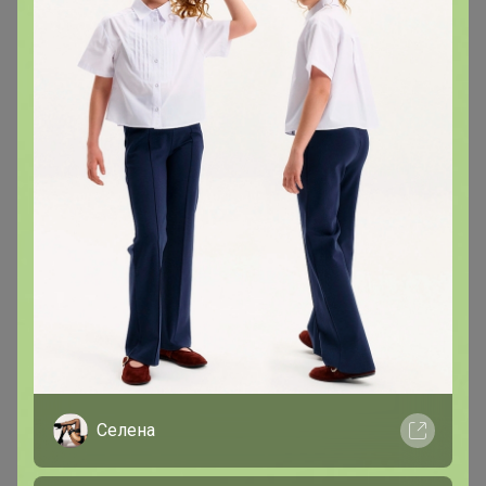
1
24 апреля, 2018 13:06
Добрый день! Напишите, пожалуйста, сумму за
доставку. Оплачу на карту.
оляска
Великий магистр
В теме "цр Абакан "
10 апреля, 2018 19:57
Добрый день! Посчитайте мне, пжл, доставку.
Селена
Оплачу на карту.