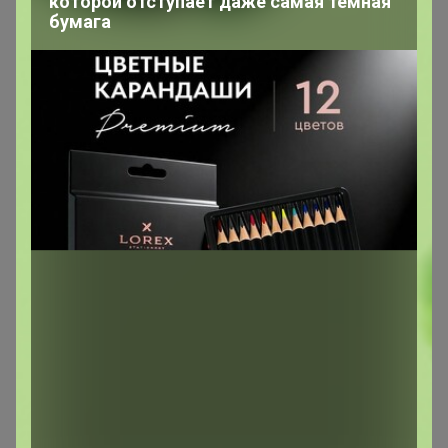
которой отступает даже самая темная
Сообщения пользователя —
оляска
бумага
2
3
4
5
6
Показаны записи
31-40
из
104
.
оляска
Великий магистр
В теме "цр Абакан "
1
20 июня, 2018 12:40
Добрый день! Напишите мне сумму за доставку,
пожалуйста. Оплачу на карту.