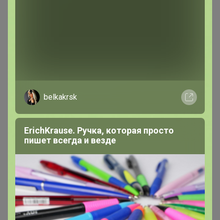
В теме "СП23 - Wonderlandiya и Mister Banana-
стильная детская одежда за КОПЕЙКИ! "
31 мая, 2018 20:13
Добрый день! Пока меняла размер сарафана Вы меня
уже зафиксировали. Пожалуйста, расфиксируйте
belkakrsk
меньший размер.
ErichKrause. Ручка, которая просто
пишет всегда и везде
оляска
Великий магистр
В теме "цр Абакан "
1
23 мая, 2018 14:31