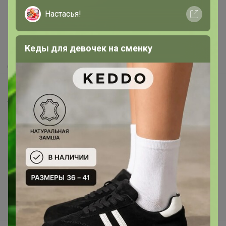
Настасья!
Как здесь все устроено?
Как сделать заказ?
Как получить?
Кеды для девочек на сменку
Доставка
Шоурумы
Торговые марки
Наша команда
В наличии
Подарочные сертификаты
Реклама на сайте
Поставщикам
Вакансии