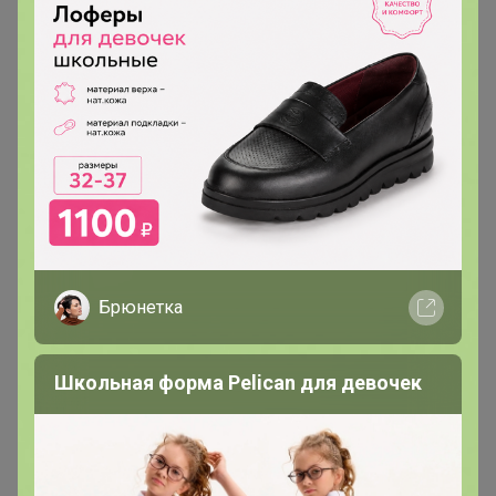
оляска
Великий магистр
В теме "цр Абакан "
1
4 мая, 2018 17:11
Добрый день! Посчитайте мне сумму за доставку,
пжл. Оплачу на карту.
Брюнетка
оляска
Школьная форма Pelican для девочек
Великий магистр
В теме "цр Абакан "