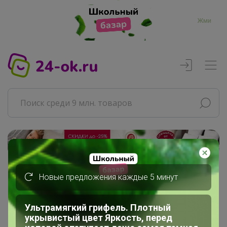
Жми
Реклама
Новые предложения каждые 5 минут
Главная
оляска
Сообщения пользователя
Ультрамягкий грифель. Плотный
укрывистый цвет Яркость, перед