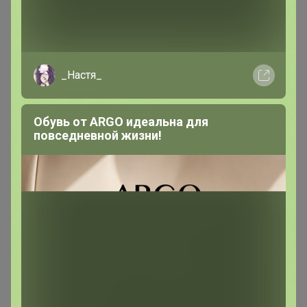
оляска
Великий магистр
_Настя_
В теме "цр Абакан "
Обувь от ARGO идеальна для
1
1 июня, 2018 13:04
повседневной жизни!
Добрый день! С первым летним днем Вас!
Посчитайте пожалуйста, мне сумму за доставку.
Оплачу на карту.
оляска
Великий магистр