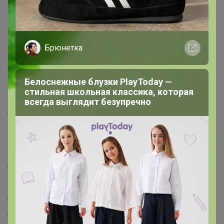
support@24-ok.ru
Написать в поддержку
Защита покупателя
Брюнетка
Помощь
О нас
Белоснежные блузки PlayToday —
стильная школьная классика, которая
Все предложения
всегда выглядит безупречно
Анонсы
Новости
Поддержка альпак
Самое выгодное
Хиты продаж
Самое желанное
Самое быстрое