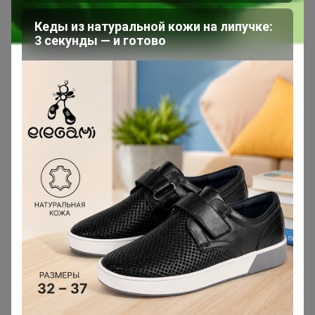
Сообщения пользователя —
Кеды из натуральной кожи на липучке:
Сибирячка
3 секунды — и готово
1
2
3
4
5
Показаны записи
21-30
из
765
.
Сибирячка
Гений СП
В теме "СП-306 Мультибренд - ПОСТЕЛЬНОЕ БЕЛЬЕ,
ОДЕЯЛА, ПОДУШКИ - со склада в Красноярске "
27 января, 2021 00:21
Маркиза Карабаса
, подскажите пожалуйста, я килт