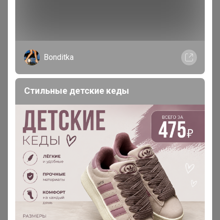
сих пор собрать не могу🤣
Елена
духовная психология
Каждый сам, своей Волей решает, какой путь он выбирает.
Жить в неведении и страдать или радоваться жизни от
Bonditka
понимания её
Стильные детские кеды
Сибирячка
Гений СП
В теме "СП32 Вязаный трикотаж детям. Пижамы.
Наборы на выписку. Повседневная одежда.
Пряжа.Чуни и тапочки"
14 января, 2021 11:10