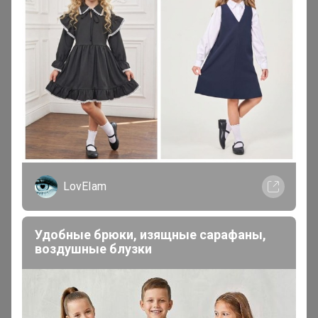
Полуфабрикаты"
29 декабря, 2020 13:59
Да уж, грусть печаль. Я не религиозна, мне рождество
никуда не стучит. Жаль конечно. Но хоть попробую что
за зверь индоутка
Елена
духовная психология
Каждый сам, своей Волей решает, какой путь он выбирает.
Жить в неведении и страдать или радоваться жизни от
LovEIam
понимания её
Удобные брюки, изящные сарафаны,
воздушные блузки
1
2
3
4
5
Показаны записи
21-30
из
765
.