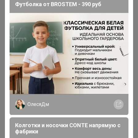
Футболка от BROSTEM - 390 руб
Маркиза Карабаса
, ура 😍🥳
Елена
духовная психология
Каждый сам, своей Волей решает, какой путь он выбирает.
Жить в неведении и страдать или радоваться жизни от
понимания её
Сибирячка
Гений СП
ОлесяДм
В теме "136 Арт-Постель - постельное белье,
одеяла, подушки из Иваново! "
Колготки и носочки CONTE напрямую с
11 января, 2021 00:53
фабрики