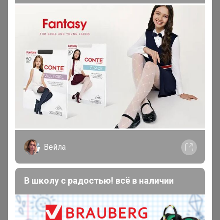
Маркиза Карабаса
, с прошедшими праздниками 🥳
что там с покрывалом из Черногорска? Мне не срочно,
я просто уточнить наличие
Елена
духовная психология
Каждый сам, своей Волей решает, какой путь он выбирает.
Жить в неведении и страдать или радоваться жизни от
понимания её
Сибирячка
Вейла
Гений СП
В школу с радостью! всё в наличии
В теме "Сп 74 Элита вкус- НОВОГОДНЯЯ!
натуральная колбаса, копчености, молоко,СЫРЫ.
Полуфабрикаты"