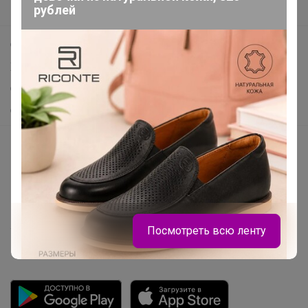
рублей
Поддержка альпак
Самое выгодное
Хиты продаж
Самое желанное
Самое быстрое
Начать зарабатывать с 24-ok
Picabox.ru - Лучшее место для ваших изображений
Розыгрыш - Генератор случайных чисел
Пульс нашего маркетплейса
Посмотреть всю ленту
Укорачиватель ссылок