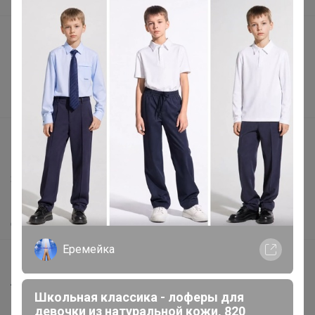
В наличии
Подарочные сертификаты
Реклама на сайте
Поставщикам
Вакансии
support@24-ok.ru
Написать в поддержку
Защита покупателя
Помощь
О нас
Еремейка
Все предложения
Анонсы
Школьная классика - лоферы для
Новости
девочки из натуральной кожи, 820