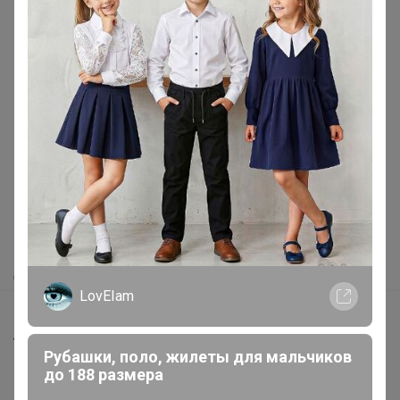
Реклама
Как здесь все устроено?
Как сделать заказ?
Как получить?
Доставка
LovEIam
Шоурумы
Торговые марки
Рубашки, поло, жилеты для мальчиков
Наша команда
до 188 размера