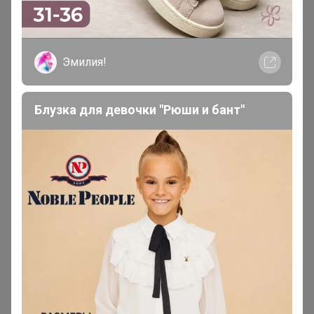
Валя24
, спасибо 😍 я с телефона, у меня почему-то или
подошва или размер выбирается
Эмилия!
Елена
духовная психология
Каждый сам, своей Волей решает, какой путь он выбирает.
Жить в неведении и страдать или радоваться жизни от
понимания её
Блузка для девочки "Рюши и бант"
Сибирячка
Гений СП
В теме "Сп 74 Элита вкус- НОВОГОДНЯЯ!
натуральная колбаса, копчености, молоко,СЫРЫ.
Полуфабрикаты"