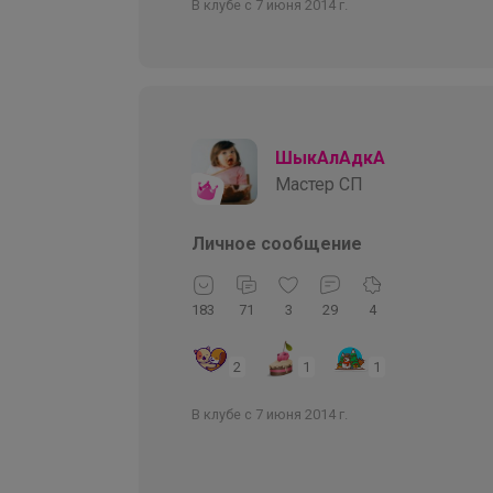
В клубе с 7 июня 2014 г.
ШыкАлАдкА
Мастер СП
Личное сообщение
183
71
3
29
4
2
1
1
В клубе с 7 июня 2014 г.