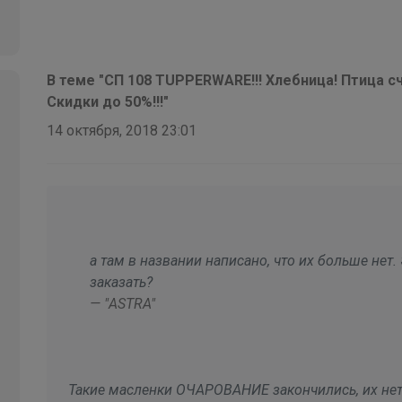
Мешки для обуви, которые выдержат весь
учебный год — суперпрочные, удобные и уже в
наличии
В теме "СП 108 TUPPERWARE!!! Хлебница! Птица сч
Скидки до 50%!!!"
14 октября, 2018 23:01
а там в названии написано, что их больше нет.
заказать?
— "ASTRA"
Такие масленки ОЧАРОВАНИЕ закончились, их нет 