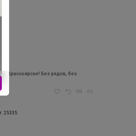
а в Красноярске! Без рядов, без
т. 25335