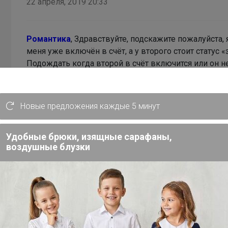
22 апреля, 2019 20:33
Романтика
, Здравствуйте, подскажите пожалуйста, 
меня уже включён в счёт, а у второго стоит статус 
Подождать когда второй в счёт включится или он н
комплект?
Спасибо!
Новые предложения каждые 5 минут
Удобные брюки, изящные сарафаны,
воздушные блузки
В теме "СП52 Турецкое белье для детей со склад
транспортных расходов! "
24 октября, 2018 12:01