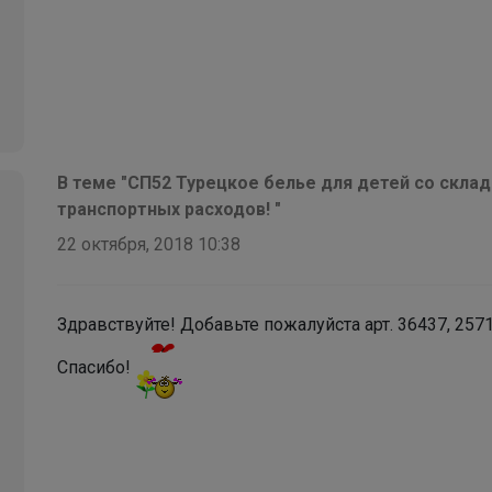
день
Леныра
Именные термонаклейки на одежду для
В теме "СП52 Турецкое белье для детей со склад
детского сада, школы, секций
транспортных расходов! "
22 октября, 2018 10:38
Настасья!
Здравствуйте! Добавьте пожалуйста арт. 36437, 25
Кроссовки для физкультуры
Спасибо!
Брюнетка