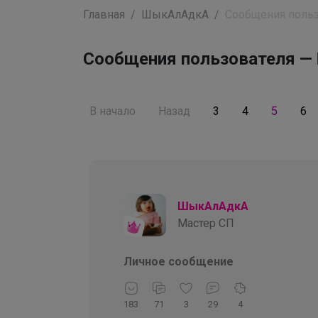
Главная
ШыкАлАдкА
Сообщения польз
Сообщения пользователя —
В начало
Назад
3
4
5
6
ШыкАлАдкА
Мастер СП
Личное сообщение
183
71
3
29
4