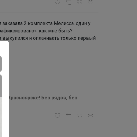
я заказала 2 комплекта Мелисса, один у
«зафиксировано», как мне быть?
е выкупился и оплачивать только первый
а в Красноярске! Без рядов, без