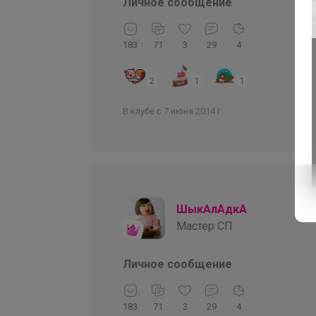
Личное сообщение
183
71
3
29
4
2
1
1
В клубе с 7 июня 2014 г.
ШыкАлАдкА
Мастер СП
Личное сообщение
183
71
3
29
4