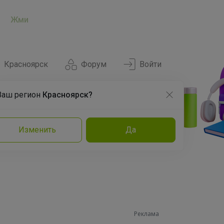
Жми
Красноярск
Форум
Войти
Ваш регион
Красноярск?
Нравится
Заказы
Изменить
Да
и
Команда
Торговые марки
Эксперты
Реклама