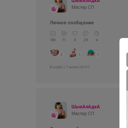
ШыкАлАдкА
Мастер СП
Личное сообщение
183
71
3
29
4
2
1
1
В клубе с 7 июня 2014 г.
ШыкАлАдкА
Мастер СП