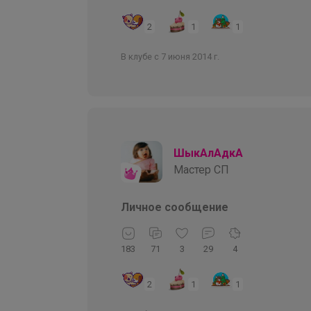
2
1
1
В клубе с 7 июня 2014 г.
ШыкАлАдкА
Мастер СП
Личное сообщение
183
71
3
29
4
2
1
1