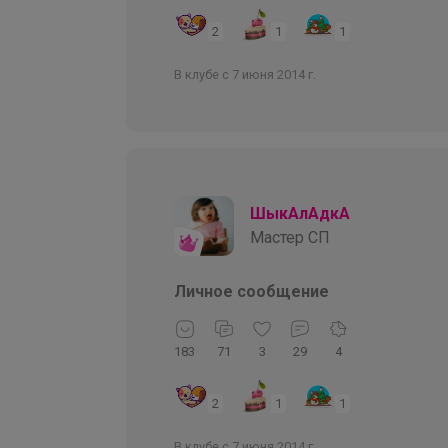
2
1
1
В клубе с 7 июня 2014 г.
ШыкАлАдкА
Мастер СП
Личное сообщение
183
71
3
29
4
2
1
1
В клубе с 7 июня 2014 г.