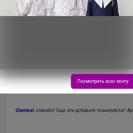
Glamkat
, срасибо!
Добавила в заказ!
В теме "СП52 Турецкое белье для детей со склад
транспортных расходов! "
Посмотреть всю ленту
23 октября, 2018 13:23
LovEIam
Glamkat
, спасибо! Ещё эти добавьте пожалуйста!! Ар
Стильные футболки PlayToday — идеальный
выбор для школы: удобно, модно и на каждый