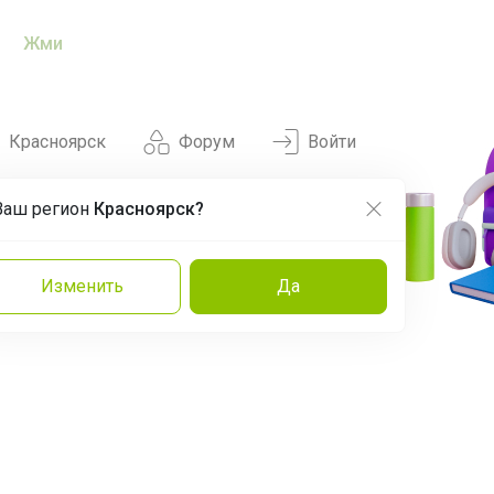
Жми
Красноярск
Форум
Войти
Ваш регион
Красноярск?
Нравится
Заказы
Изменить
Да
и
Команда
Торговые марки
Эксперты