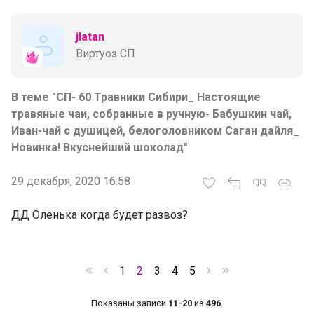
jlatan
Виртуоз СП
В теме "СП- 60 Травники Сибири_ Настоящие
травяные чаи, собранные в ручную- Бабушкин чай,
Иван-чай с душицей, белоголовником Саган дайля_
Новинка! Вкуснейший шоколад"
29 декабря, 2020 16:58
ДД Оленька когда будет развоз?
1
2
3
4
5
Показаны записи
11-20
из
496
.