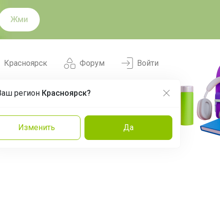
Жми
Красноярск
Форум
Войти
Ваш регион
Красноярск?
Нравится
Заказы
Изменить
Да
и
Команда
Торговые марки
Эксперты