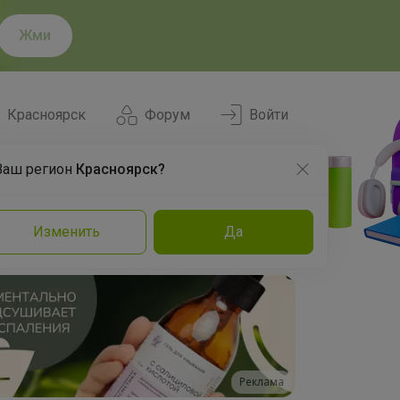
Жми
Красноярск
Форум
Войти
Ваш регион
Красноярск?
Нравится
Заказы
Изменить
Да
и
Команда
Торговые марки
Эксперты
Реклама