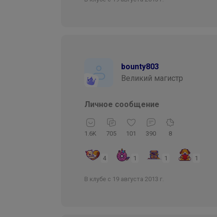
bounty803
Великий магистр
Личное сообщение
1.6K
705
101
390
8
4
1
1
1
В клубе с 19 августа 2013 г.