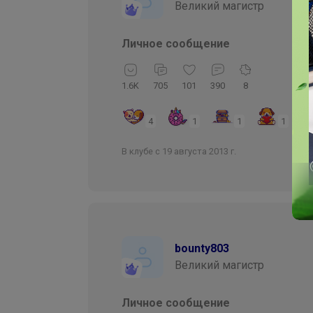
Великий магистр
Личное сообщение
1.6K
705
101
390
8
4
1
1
1
В клубе с 19 августа 2013 г.
bounty803
Великий магистр
Личное сообщение