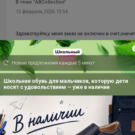
В теме "ABCollection"
12 февраля, 2026 15:54
Здравствуйте,у меня заказ не включен в счет,значи
Ценовые каникул на орхидеи
Новые предложения каждые 5 минут
Школьная обувь для мальчиков, которую дети
носят с удовольствием — уже в наличии
В теме "ABCollection"
7 февраля, 2026 08:07