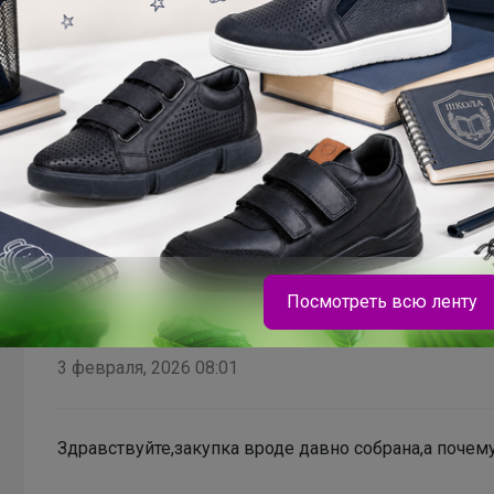
Спасибо,что ответили
Ценовые каникул на орхидеи
Посмотреть всю ленту
В теме "ABCollection"
3 февраля, 2026 08:01
Леныра
Здравствуйте,закупка вроде давно собрана,а почему
Трендовые туфли на сменку всего за 1800