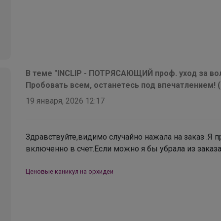
Брюнетка
Именные термонаклейки на одежду для
В теме "INCLIP - ПОТРЯСАЮЩИЙ проф. уход за вол
детского сада, школы, секций
Пробовать всем, останетесь под впечатлением! 
19 января, 2026 12:17
Здравствуйте,видимо случайно нажала на заказ .Я п
включенно в счет.Если можно я бы убрала из заказа
Ценовые каникул на орхидеи