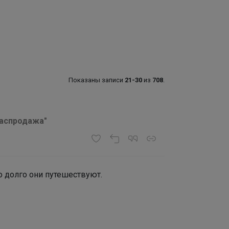
Показаны записи
21-30
из
708
.
 Распродажа"
о долго они путешествуют.