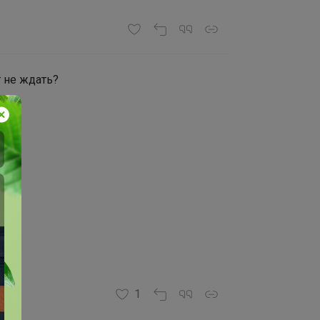
т не ждать?
1