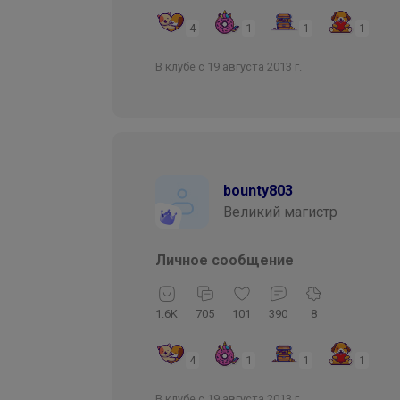
4
1
1
1
В клубе с 19 августа 2013 г.
bounty803
Великий магистр
Личное сообщение
1.6K
705
101
390
8
4
1
1
1
В клубе с 19 августа 2013 г.