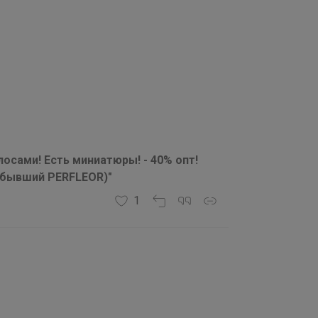
осами! Есть миниатюры! - 40% опт!
(бывший PERFLEOR)"
1