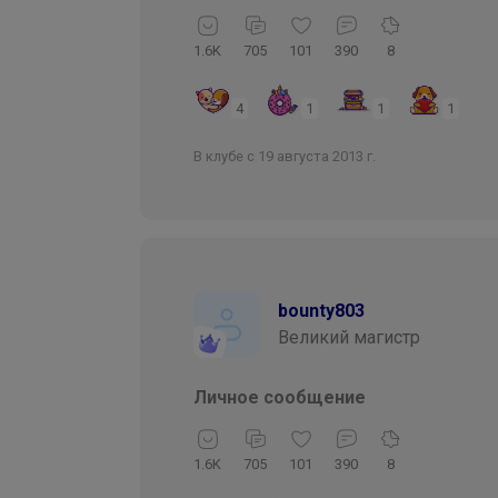
1.6K
705
101
390
8
4
1
1
1
В клубе с 19 августа 2013 г.
bounty803
Великий магистр
Личное сообщение
1.6K
705
101
390
8