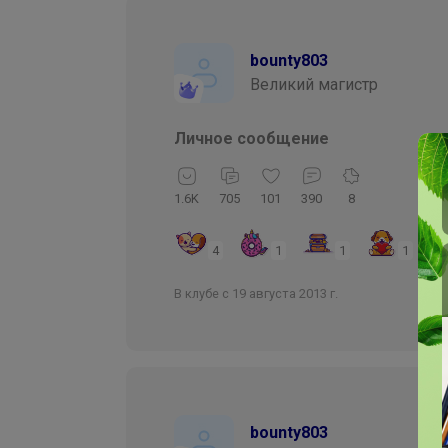
bounty803
Великий магистр
Личное сообщение
1.6K
705
101
390
8
4
1
1
1
В клубе с 19 августа 2013 г.
bounty803