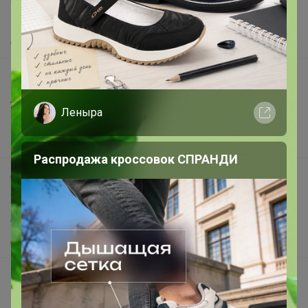
Помощь
О нас
Все предложения
Анонсы
Леныра
Новости
Поддержка альпак
Распродажа кроссовок СПРАНДИ
Самое выгодное
Хиты продаж
Самое желанное
Самое быстрое
Начать зарабатывать с 24-ok
Picabox.ru - Лучшее место для ваших изображений