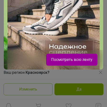
Розыгрыш - Генератор случайных чисел
Пульс нашего маркетплейса
Укорачиватель ссылок
Посмотреть всю ленту
Ваш регион
Красноярск?
Продолжая использовать этот сайт и нажимая кнопку
«Принять», вы даёте согласие на обработку файлов
© ООО "Лявита", ОГРН 1122468054070, 2012 - 2026
cookie
Брюнетка
Политика конфиденциальности
Изменить
Да
Cоглашение пользователя
Подробнее
Принять
Школьные брюки для девочек и