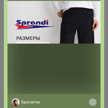
опытных пользователей. А как мне понять я опытный
или нет ? Или когда им стану )?
Ника2017
Фанат СП
В теме "PLAY TODAY WINTER & NY 2024/25
СКИДКИ!!!"
19 марта, 2025 21:28
Добрый день, подскажите как стать опытным
пользователем? Некоторые покупки не доступны
Брюнетка
Ника2017