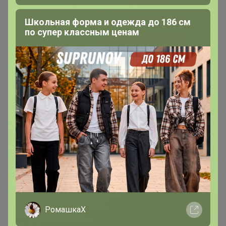
Фанат СП
Школьная форма и одежда до 186 см
по супер классным ценам
В теме "PLAY TODAY WINTER & NY 2024/25
СКИДКИ!!!"
16 марта, 2025 23:32
Ника2017
,
Ника2017
Фанат СП
В теме "PLAY TODAY WINTER & NY 2024/25
СКИДКИ!!!"
РомашкаХ
16 марта, 2025 23:02