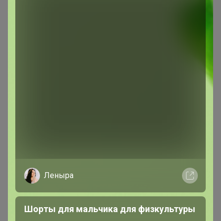
Сообщения пользователя —
Ника2017
Показаны записи
1-4
из
4
.
Ника2017
Фанат СП
В теме "10 шагов - как стать уСПешным участником
закупок?"
Леныра
24 августа, 2025 23:25
Добрый день! Подскажите как посмотреть свой статус
Шорты для мальчика для физкультуры
или стаж ? Гулливер не могу заказать , пишет что для