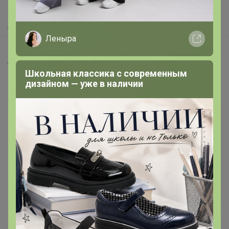
Как получить?
Доставка
Леныра
Шоурумы
Торговые марки
Школьная классика с современным
Наша команда
дизайном — уже в наличии
В наличии
Подарочные сертификаты
Реклама на сайте
Поставщикам
Вакансии
support@24-ok.ru
Написать в поддержку
Защита покупателя