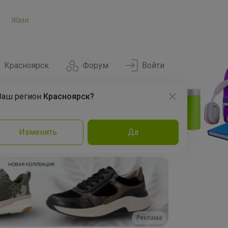
Жми
Красноярск
Форум
Войти
Ваш регион
Красноярск?
Нравится
Заказы
Изменить
Да
и
Команда
Торговые марки
Эксперты
Реклама