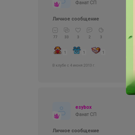
Фанат СП
Личное сообщение
77
33
3
2
3
1
1
1
В клубе с 4 июня 2013 г.
esybox
Фанат СП
Личное сообщение