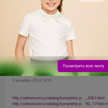
на какой стадии закупка?
Посмотреть всю ленту
В теме "СП-21 Радуга самоцветов - Завершена"
9 декабря, 2014 19:34
Брюнетка
http://samotsvet.ru/catalog/komplekty-p ... _5061.html
Azzarti - школьная форма и одежда премиум
http://samotsvet.ru/catalog/komplekty-p ... 90_17.html
о