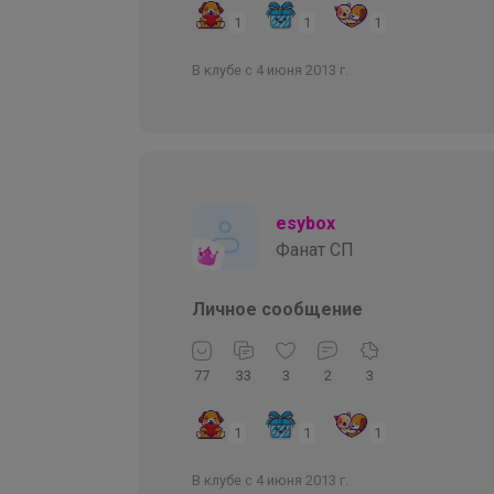
1
1
1
В клубе с 4 июня 2013 г.
esybox
Фанат СП
Личное сообщение
77
33
3
2
3
1
1
1
В клубе с 4 июня 2013 г.