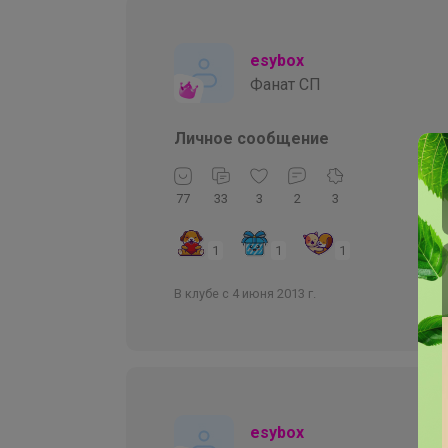
esybox
Фанат СП
Личное сообщение
77
33
3
2
3
1
1
1
В клубе с 4 июня 2013 г.
esybox