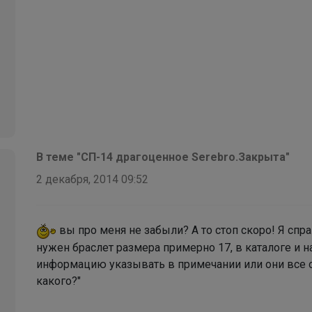
качества до 170 см
В теме "СП-14 драгоценное Serebro.Закрыта"
2 декабря, 2014 09:52
вы про меня не забыли? А то стоп скоро! Я спр
нужен браслет размера примерно 17, в каталоге и на
информацию указывать в примечании или они все од
какого?"
РомашкаХ