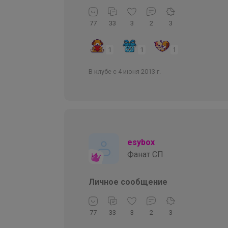
77
33
3
2
3
1
1
1
В клубе с 4 июня 2013 г.
esybox
Фанат СП
Личное сообщение
77
33
3
2
3