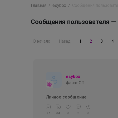
Главная
esybox
Сообщения пользоват
Сообщения пользователя —
В начало
Назад
1
2
3
4
esybox
Фанат СП
Личное сообщение
77
33
3
2
3