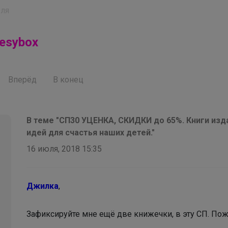
еля
esybox
Вперёд
В конец
В теме "СП30 УЦЕНКА, СКИДКИ до 65%. Книги изд
идей для счастья наших детей."
16 июля, 2018 15:35
Джилка
,
Зафиксируйте мне ещё две книжечки, в эту СП. По