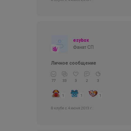
esybox
Фанат СП
Личное сообщение
77
33
3
2
3
1
1
1
В клубе с 4 июня 2013 г.