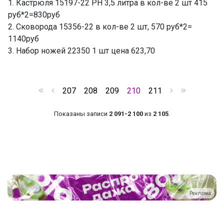
1. Кастрюля 15197-22 РН 3,5 литра в кол-ве 2 шт 415
руб*2=830руб
2. Сковорода 15356-22 в кол-ве 2 шт, 570 руб*2=
1140руб
3. Набор ножей 22350 1 шт цена 623,70
207
208
209
210
211
Показаны записи
2 091-2 100
из
2 105
.
Реклама