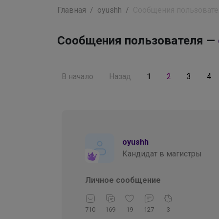
Главная
oyushh
Сообщения пользовате
Сообщения пользователя —
В начало
Назад
1
2
3
4
oyushh
Кандидат в магистры
Личное сообщение
710
169
19
127
3