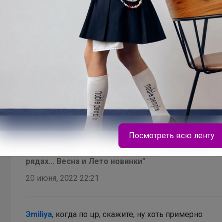
Отлично, конечно ,что развезли, только ЦР в воскр
сортировочном сдохнет до вторника однозначно.
Посмотреть всю ленту
В теме "Обувь - Одна сплошная РАСПРОДАЖА от 
рядах... Весна и Лето новинки"
20 июня, 2022 22:21
Брюнетка
С таким рюкзаком ваша школьница точно не
Эmiliya
, когда по цр, скажите, ну хоть примерно