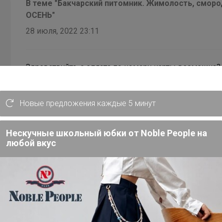
В теме "Бакчарский питомник. Жимолость, смород
ОСЕНЬ"
28 июля, 2022 23:11
Здравствуйте, а оплата по номеру карты возможна
Новые предложения каждые 5 минут
Нескучные школьный юбки от Nоblе Реoplе на
любой вкус
В теме "Агросемфонд - все что нужно в огород"
27 июня, 2022 08:29