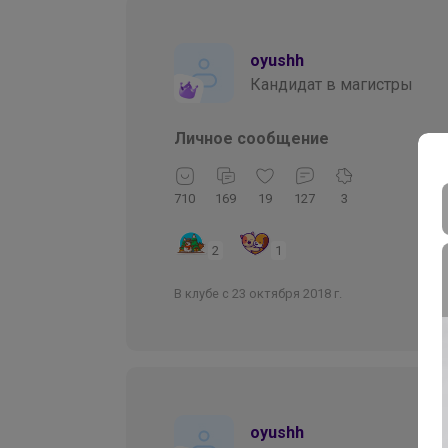
oyushh
Кандидат в магистры
Личное сообщение
710
169
19
127
3
2
1
В клубе с 23 октября 2018 г.
oyushh