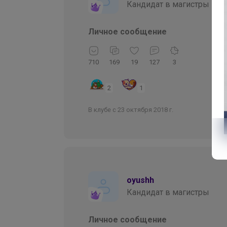
Кандидат в магистры
Личное сообщение
710
169
19
127
3
2
1
В клубе с 23 октября 2018 г.
oyushh
Кандидат в магистры
Личное сообщение