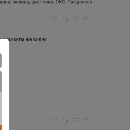
ина, малина, цветочки. ОКС. Предзаказ
? реквизиты же видно