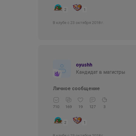
2
1
В клубе с 23 октября 2018 г.
oyushh
Кандидат в магистры
Личное сообщение
710
169
19
127
3
2
1
В клубе с 23 октября 2018 г.