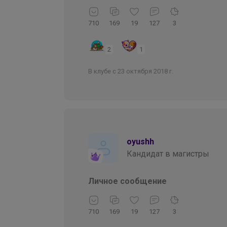
710
169
19
127
3
2
1
В клубе с 23 октября 2018 г.
oyushh
Кандидат в магистры
Личное сообщение
710
169
19
127
3