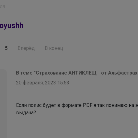
ля
oyushh
5
Вперёд
В конец
В теме "Страхование АНТИКЛЕЩ - от Альфастра
20 февраля, 2023 15:53
Если полис будет в формате PDF я так понимаю на эл
выдача?