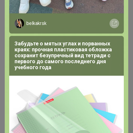
belkakrsk
Забудьте о мятых углах и порванных
краях: прочная пластиковая обложка
сохранит безупречный вид тетради с
первого до самого последнего дня
учебного года
tanya-klo
Великий магистр
В теме "КРАСОТКА-МАРКЕТ .ВСЕ В НАЛИЧИИ со
склада в г. Красноярске. ВСЕГДА ВЫГОДНЫЕ ЦЕНЫ ❗
при заказе от 1000 рублей- ПОДАРОК!"