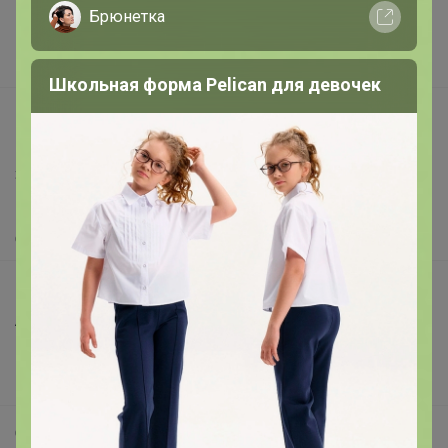
Реклама на сайте
Брюнетка
Поставщикам
Вакансии
Школьная форма Pelican для девочек
support@24-ok.ru
Написать в поддержку
Защита покупателя
Помощь
О нас
Все предложения
Анонсы
Новости
Поддержка альпак
Самое выгодное