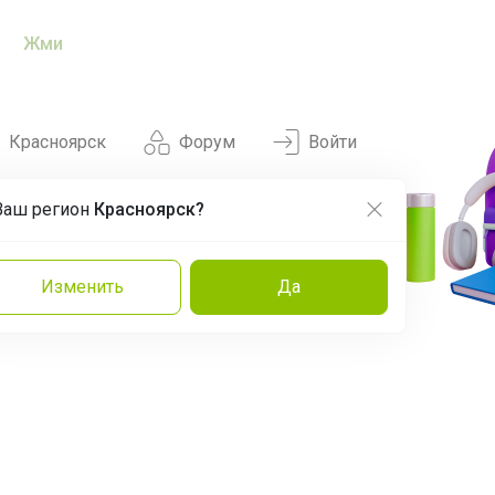
Жми
Красноярск
Форум
Войти
Ваш регион
Красноярск?
Нравится
Заказы
Изменить
Да
и
Команда
Торговые марки
Эксперты