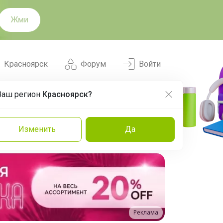
Жми
Красноярск
Форум
Войти
Ваш регион
Красноярск?
Нравится
Заказы
Изменить
Да
и
Команда
Торговые марки
Эксперты
Реклама