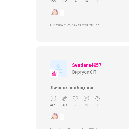
469
49
2
12
1
1
В клубе с 25 сентября 2017 г.
Svetlana4957
Виртуоз СП
Личное сообщение
469
49
2
12
1
1