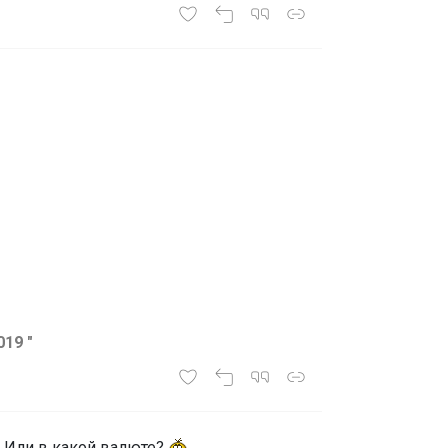
19 "
? Или в какой валюте?