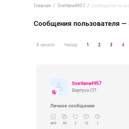
Главная
Svetlana4957
Сообщения поль
Сообщения пользователя —
В начало
Назад
1
2
3
4
Svetlana4957
Виртуоз СП
Личное сообщение
469
49
2
12
1