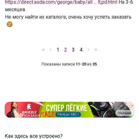
https://direct.asda.com/george/baby/all ... lt,pd.html
На 3-6
месяцев
Не могу найти их каталоге, очень хочу успеть заказать
1
2
3
4
Показаны записи
11-20
из
35
.
Реклама
Как здесь все устроено?