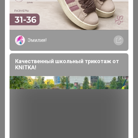
Виртуоз СП
В теме "СП-112 ИКЕА "
1 сентября, 2019 13:54
Эмилия!
Добрый день!
не нашла в каталоге, можно
Качественный школьный трикотаж от
добавить
KNITKA!
https://www.ikea.com/ru/ru/catalog/products/00383287/
little_genius
Виртуоз СП
В теме "СП-44 Coctellе - женские платья c 40 по 56
размер. Cкидки! Скидки! Скидки!"