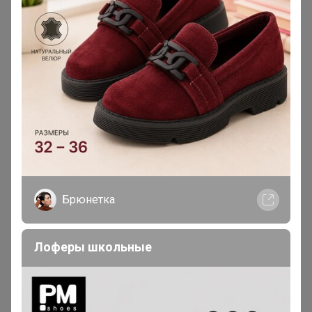
понять, но так, как Ваши пары сгибаются на фото - эти
не могут! Девушка, похоже, мой товарищ по ужасной
подошве. Я поэтому и жалею уже, что ко мне ещё
одна пара едет, потому что эта - деньги в мусорку
little_genius
Виртуоз СП
В теме "СП6 - UGG Australia настоящие, теплющие
угги для всей семьи. РАСПРОДАЖА ПО 3500"
Брюнетка
17 ноября, 2018 08:22
Лоферы школьные
AMETIST_S
, добрый вечер, подскажите
пожалуйста, в сп 4 заказывала угги и у них
подошва деревянная, практически не гнется,