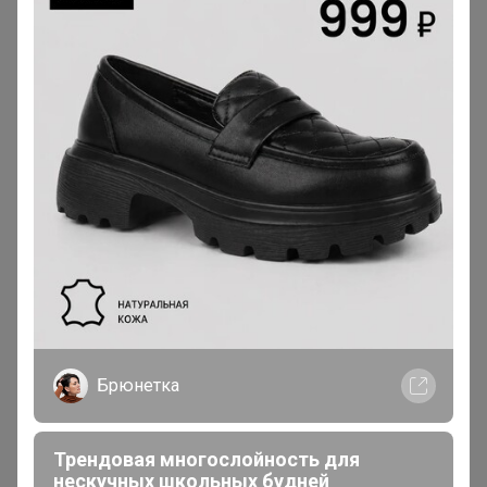
соответственно очень не удобно при ходьбе(((...
это только у моей модели такая подошва или у
всех, не обращали внимания? (просто у девочки у
угг другой модели, заказанных в этой же сп
подошва мягкая, отлично сгибается).... просто
интересно...
— "Vika_240511"
Доброе утро! Да та же беда - сегодня первый раз
обула и ужаснулась: на вид-то обувь приличного
качества, но подошва настолько деревянная и не
гнётся, что в них ходить невозможно.. а самое
Брюнетка
обидное, что ко мне ещё одна пара едет из этой же
закупки, теперь не знаю, чего ожидать) очень
большие сомнения в оригинальности товара
Трендовая многослойность для
первый раз в жизни любимый сайт не порадовал
нескучных школьных будней