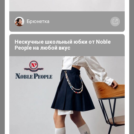
Леныра, добрый день! Подскажите, пожалуйста, есть
возможность выкупить весь флакон духов «Patrice
Martin Tabac Gourmand edp»?☺️ заранее благодарю за
Брюнетка
ответ!
Нескучные школьный юбки от Nоblе
Реoplе на любой вкус
little_genius
Виртуоз СП
В теме "СП Новогодний Сбор! СВЕЖАЯ Морская
Сахалинская икра Географического происхождения
- с гарантией качества"
17 декабря, 2019 09:05
Добрый день!
Мне можете отправить в любой
удобный развоз, в какой день - не принципиально