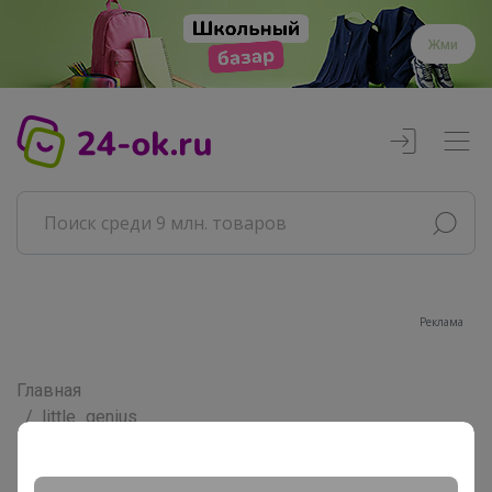
Жми
Реклама
Главная
little_genius
Сообщения пользователя