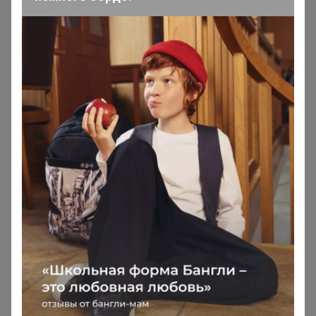
little_genius
,
У угг по сути подошва не должна сгибаться. Я не
понимаю чего вы ждете от того чего быть и не
должно.
— "AMETIST_S"
В смысле чего ждёте? Настоящую обувь, как Вы ее и
позиционировали в закупке, которой моя пара точно
не является: тут подошва как пенопласт, попробуйте
его хоть малость согнуть - и он треснет. Даже на такие
операции, как Вы выкладываете, они не способны. К
тому же, моя прошлая пара обуви из официального
магазина была не скользкой и удобной на ноге.
Честно, спорить с Вами никакого желания, видно, что