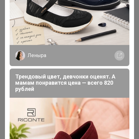
Vika_240511
,
Подошва везде одинаковая
К вопросу по подошве сделала фото сравнение. У угг
подошва мягкая и не должна быть, она достаточно
плотная и держит форму. Это не домашние тапочки,
прошу не путать. Угги не весомые и на ноге не
чувствуются. Я не приукрашиваю, это так и есть. Мне
Леныра
интересно тот кто говорит, что подошва дубовая
вообще носил до этого угги? У дочи были как то
китайские дешевые, вот там подошва мягкая,
Трендовый цвет, девчонки оценят. А
мамам понравится цена — всего 820
скользкая и все ууги расплываются. Форму вообще не
рублей
держат.
[/quote]
Вы не думайте, что здесь все никогда качественной
обуви не носили! Подошва не сгибается вообще: ноге
не удобно, скользит кошмарно, чего не было с
оригинальными уггами. Не настоящие они, я всё могу