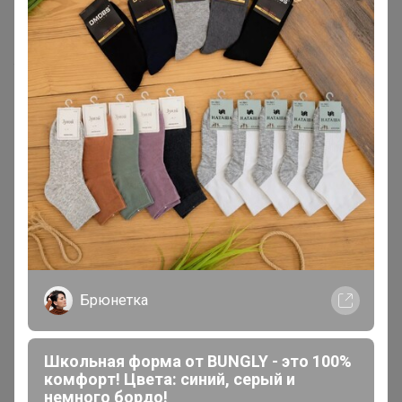
Добрый день!
Подскажите, а картофель по плану
получить в апреле, правильно понимаю? А можно как-
то в индивидуальном порядке получить 1,5 кг
фиолетового картофеля и 5 кг тулеевского в
ближайшее время? Хочу отправить его на юг, там в
марте уже посадка. Готова доплатить, если
необходимо. Пока удалила свой заказ, в ожидании
Вашего ответа.
little_genius
Виртуоз СП
Брюнетка
В теме "СП6 - UGG Australia настоящие, теплющие
угги для всей семьи. РАСПРОДАЖА ПО 3500"
Школьная форма от BUNGLY - это 100%
комфорт! Цвета: синий, серый и
19 ноября, 2018 23:31
немного бордо!