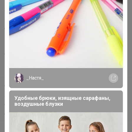
Написать в поддержку
Защита покупателя
Помощь
О нас
Все предложения
Анонсы
Новости
Поддержка альпак
_Настя_
Самое выгодное
Хиты продаж
Удобные брюки, изящные сарафаны,
воздушные блузки
Самое желанное
Самое быстрое
Начать зарабатывать с 24-ok