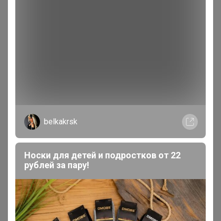
12 марта, 2019 18:31
Добрый день!
Можно добавить в каталог платье
https://coctelle.ru/catalog/t_12/i_3383/
?
little_genius
belkakrsk
Виртуоз СП
Носки для детей и подростков от 22
В теме "СП29 Сибирский садовод - саженцы
рублей за пару!
плодовых, ягодных и декоративных культур.
Предзаказ!!!"
10 марта, 2019 16:44