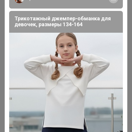
и думает, где его замша? Я без претензий, и замшу
носить буду, тем более, качество на вид очень даже
Трикотажный джемпер-обманка для
приличное
девочек, размеры 134-164
1
2
3
4
Показаны записи
1-10
из
35
.
Реклама
Как здесь все устроено?