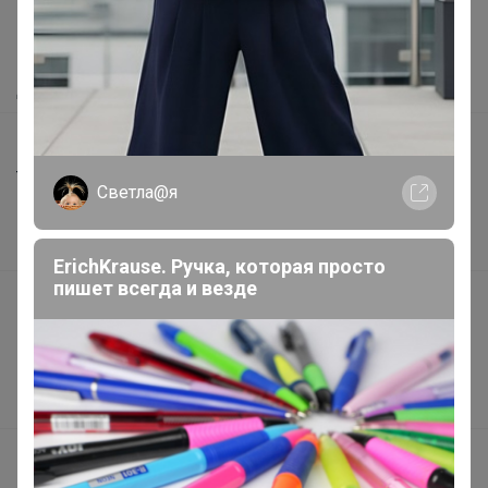
Как сделать заказ?
Как получить?
Доставка
Шоурумы
Торговые марки
Светла@я
Наша команда
В наличии
ErichKrause. Ручка, которая просто
пишет всегда и везде
Подарочные сертификаты
Реклама на сайте
Поставщикам
Вакансии
support@24-ok.ru