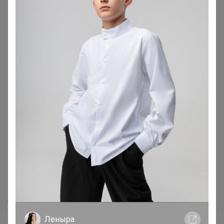
1
2
3
4
5
Показаны записи
1-10
из
2 329
.
Реклама
Как здесь все устроено?
Как сделать заказ?
Как получить?
Доставка
Леныра
Шоурумы