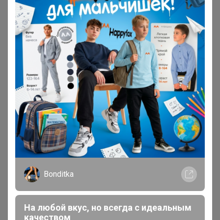
В теме "ஐАзбукамодаஐ PRIMM.Fine Joyce™.
Стильная одежда. Качество по доступной цене.
ФУТБОЛКИ до 10XL! Новинки! РАСПРОДАЖА до
40%"
27 июля, 2026 18:51
Дженна
, скажите уже поздно переписываться на
другой размер?
Могу объединить ваши заказы из разных закупок!
Пишите в комментариях к заказам что с чем объединить
Bonditka
На любой вкус, но всегда с идеальным
качеством