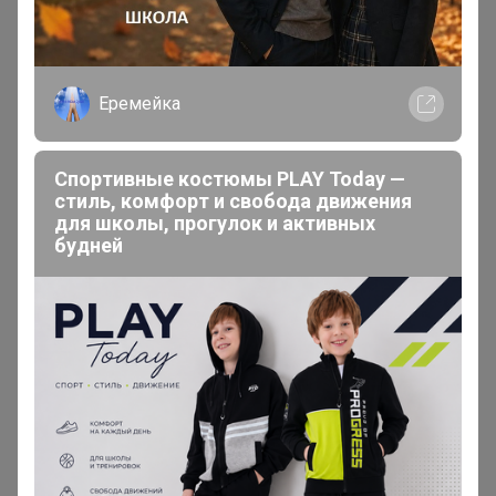
В теме "Vita milk. ШОКовая РАСПРОДАЖА уходовой
косметики! Цены от 32 р до 365 р! Гели для душа,
кремы, скрабы, мылко, шампуни и др!"
Еремейка
7 февраля, 2026 21:45
Спортивные костюмы PLAY Today —
и меня расфиксируйте
стиль, комфорт и свобода движения
для школы, прогулок и активных
будней
Могу объединить ваши заказы из разных закупок!
Пишите в комментариях к заказам что с чем объединить
ленка