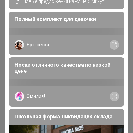
Новые предложения каждые 5 минут
Сообщения пользователя —
ленка
Полный комплект для девочки
1
2
3
4
5
Показаны записи
1-10
из
2 329
.
Брюнетка
ленка
Носки отличного качества по низкой
Великий магистр
цене
В теме "ஐАзбукамодаஐ PRIMM.Fine Joyce™.
Стильная одежда. Качество по доступной цене.
Эмилия!
ФУТБОЛКИ до 10XL! Новинки! РАСПРОДАЖА до
40%"
Школьная форма Ликвидация склада
29 июля, 2026 02:05