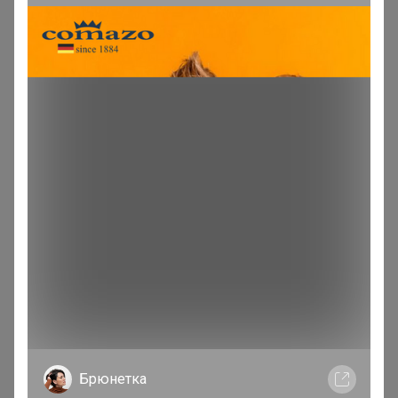
ленка
Великий магистр
В теме "Газонная трава и сидераты для улучшения
плодородия почвы"
28 апреля, 2026 17:57
подскажите когда ожидаем заказы,а то хотелось бы
сидераты посеять
Брюнетка
Могу объединить ваши заказы из разных закупок!