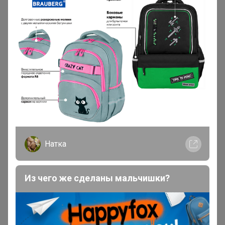
28 июля, 2026 02:05
Дженна
, ой спасибо большое🙏,на 31разм
Могу объединить ваши заказы из разных закупок!
Пишите в комментариях к заказам что с чем объединить
Натка
Из чего же сделаны мальчишки?
ленка
Великий магистр