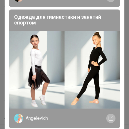
Торговые марки
Одежда для гимнастики и занятий
Наша команда
спортом
В наличии
Подарочные сертификаты
Реклама на сайте
Поставщикам
Вакансии
support@24-ok.ru
Написать в поддержку
Защита покупателя
Помощь
Angelevich
О нас