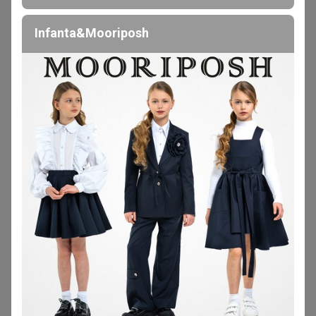
Пишите в комментариях к заказам что с чем объединить
Infanta&Mooriposh
ленка
Великий магистр
В теме "✿✿АльВиТеk✿✿ Скидка на одеяла ,
подушки, постельное белье! ✿ Постелька, одеяла,
подушки, полотенца."
4 апреля, 2026 23:05
РомашкаХ
, здравствуйте,оплатила закупку ,оплата не
встала,я отвлеклась и забыла,что оплатила и второй