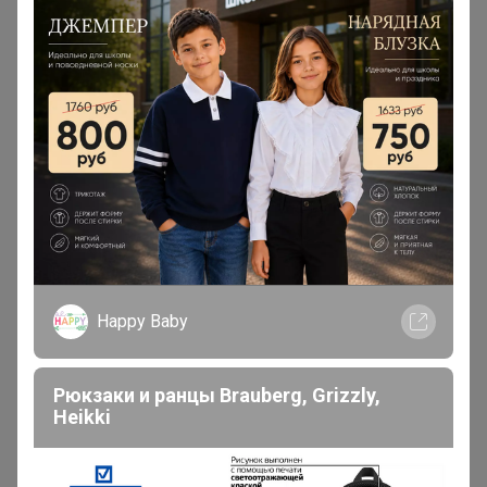
Дженна
, получилось?
Могу объединить ваши заказы из разных закупок!
Пишите в комментариях к заказам что с чем объединить
ленка
Happy Baby
Великий магистр
Рюкзаки и ранцы Brauberg, Grizzly,
В теме "ஐАзбукамодаஐ PRIMM.Fine Joyce™.
Heikki
Стильная одежда. Качество по доступной цене.
ФУТБОЛКИ до 10XL! Новинки! РАСПРОДАЖА до
40%"