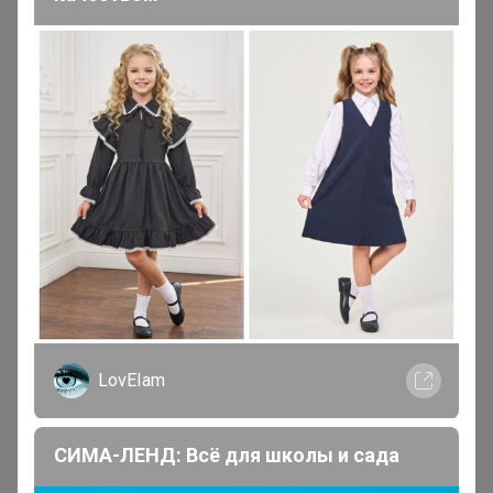
ленка
Великий магистр
В теме "Трендовые чокеры на шею, браслеты от
90р."
23 июня, 2026 19:46
Эмилия!
, ДД,скажите пож когда по цр? я в пятницу
вечером улетаю,а выписывала в отпуск,успею?
LovEIam
Могу объединить ваши заказы из разных закупок!
Пишите в комментариях к заказам что с чем объединить
СИМА-ЛЕНД: Всё для школы и сада