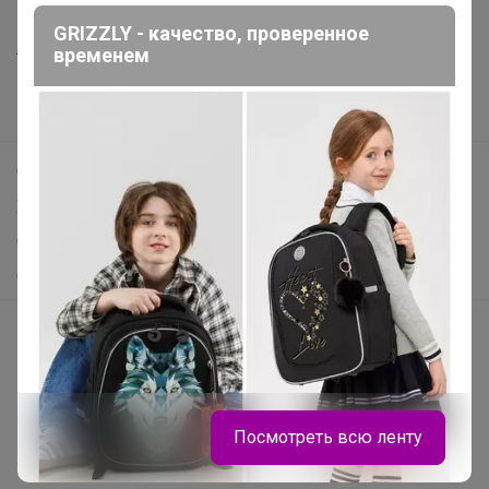
Все предложения
GRIZZLY - качество, проверенное
Анонсы
временем
Новости
Поддержка альпак
Самое выгодное
Хиты продаж
Самое желанное
Самое быстрое
Начать зарабатывать с 24-ok
Picabox.ru - Лучшее место для ваших изображений
Розыгрыш - Генератор случайных чисел
Пульс нашего маркетплейса
Посмотреть всю ленту
Укорачиватель ссылок