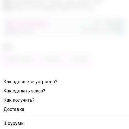
Эксклюзивный товар, доступен для
опытных пользователей 24-ok.ru
Орг.
480,40р
от 248 680,40р
Доставка
260,80р
486 320,40р
Цвет
Фиолетовый
Зелёный
Розовый
Как здесь все устроено?
Как сделать заказ?
Как получить?
Доставка
Шоурумы