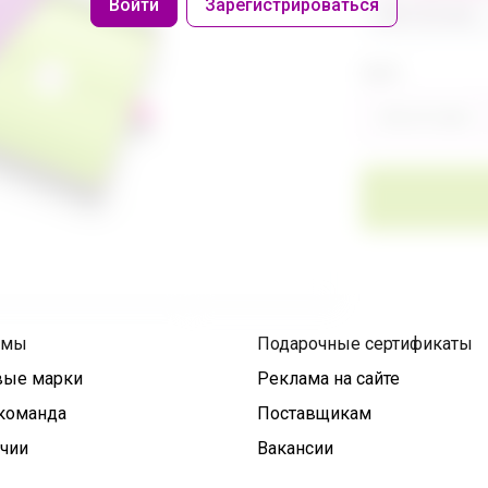
Войти
Зарегистрироваться
486 320,40р
Цвет
Фиолетовый
умы
Подарочные сертификаты
вые марки
Реклама на сайте
команда
Поставщикам
ичии
Вакансии