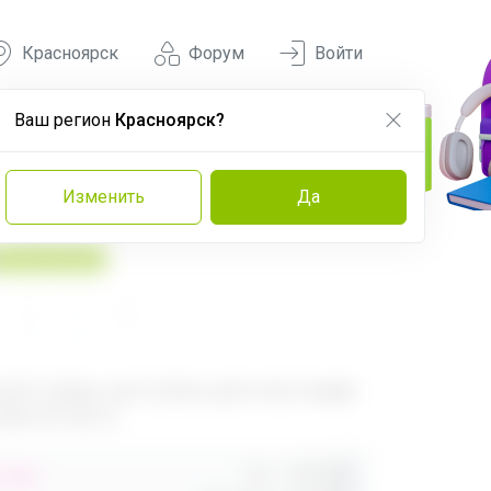
Красноярск
Форум
Войти
Ваш регион
Красноярск?
Изменить
Да
У нас выгоднее
560
680
ый товар, доступен для опытных
ей 24-ok.ru
Орг.
480,40р
,40р