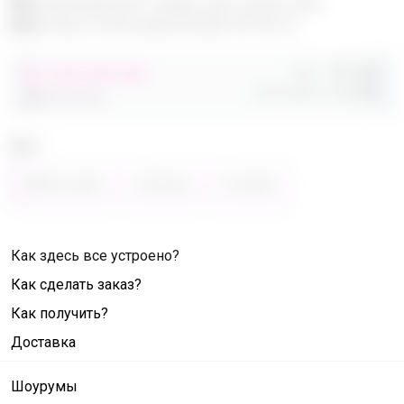
Эксклюзивный товар, доступен для
опытных пользователей 24-ok.ru
Орг.
480,40р
от 248 680,40р
Доставка
260,80р
486 320,40р
Цвет
Фиолетовый
Зелёный
Розовый
Как здесь все устроено?
Как сделать заказ?
Как получить?
Доставка
Шоурумы