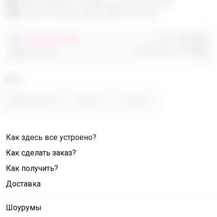
Эксклюзивный товар, доступен для
опытных пользователей 24-ok.ru
Орг.
480,40р
от 248 680,40р
Доставка
260,80р
486 320,40р
Цвет
Фиолетовый
Зелёный
Розовый
Как здесь все устроено?
Как сделать заказ?
Как получить?
Доставка
Шоурумы