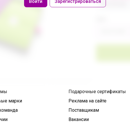
Войти
Зарегистрироваться
486 320,40р
Цвет
Фиолетовый
умы
Подарочные сертификаты
вые марки
Реклама на сайте
команда
Поставщикам
ичии
Вакансии