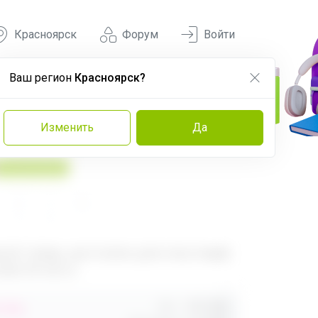
Красноярск
Форум
Войти
Ваш регион
Красноярск?
Изменить
Да
У нас выгоднее
560
680
ый товар, доступен для опытных
ей 24-ok.ru
Орг.
480,40р
,40р