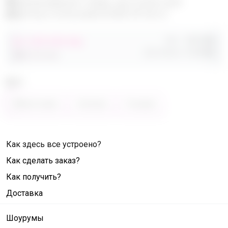
Эксклюзивный товар, доступен для
опытных пользователей 24-ok.ru
Орг.
480,40р
от 248 680,40р
Доставка
260,80р
486 320,40р
Цвет
Фиолетовый
Зелёный
Розовый
Как здесь все устроено?
Как сделать заказ?
Как получить?
Доставка
Шоурумы