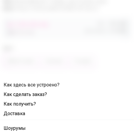
Эксклюзивный товар, доступен для
опытных пользователей 24-ok.ru
Орг.
480,40р
от 248 680,40р
Доставка
260,80р
486 320,40р
Цвет
Фиолетовый
Зелёный
Розовый
Как здесь все устроено?
Как сделать заказ?
Как получить?
Доставка
Шоурумы