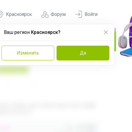
Красноярск
Форум
Войти
Ваш регион
Красноярск?
Изменить
Да
У нас выгоднее
560
680
ый товар, доступен для опытных
ей 24-ok.ru
Орг.
480,40р
,40р