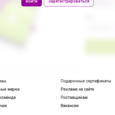
Войти
Зарегистрироваться
486 320,40р
Цвет
Фиолетовый
умы
Подарочные сертификаты
вые марки
Реклама на сайте
команда
Поставщикам
ичии
Вакансии