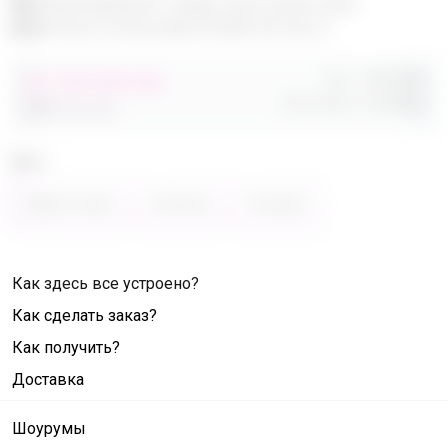
Эксклюзивный товар, доступен для
опытных пользователей 24-ok.ru
Орг.
480,40р
от 248 680,40р
Доставка
260,80р
486 320,40р
Цвет
Фиолетовый
Зелёный
Розовый
Как здесь все устроено?
Как сделать заказ?
Как получить?
Доставка
Шоурумы