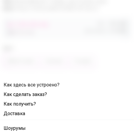
Эксклюзивный товар, доступен для
опытных пользователей 24-ok.ru
Орг.
480,40р
от 248 680,40р
Доставка
260,80р
486 320,40р
Цвет
Фиолетовый
Зелёный
Розовый
Как здесь все устроено?
Как сделать заказ?
Как получить?
Доставка
Шоурумы