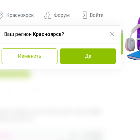
Красноярск
Форум
Войти
Ваш регион
Красноярск?
Изменить
Да
У нас выгоднее
560
680
ый товар, доступен для опытных
ей 24-ok.ru
Орг.
480,40р
,40р