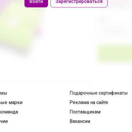
Войти
Зарегистрироваться
486 320,40р
Цвет
Фиолетовый
умы
Подарочные сертификаты
вые марки
Реклама на сайте
команда
Поставщикам
ичии
Вакансии