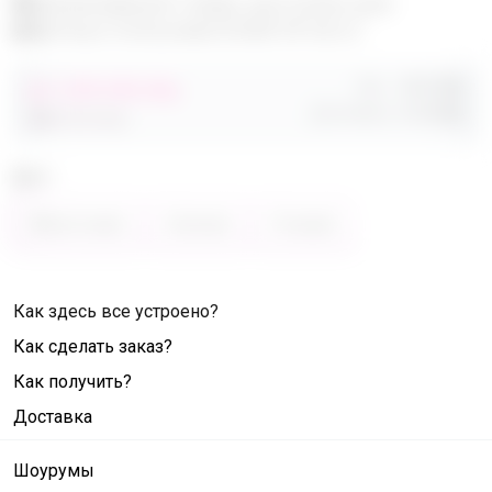
Эксклюзивный товар, доступен для
опытных пользователей 24-ok.ru
Орг.
480,40р
от 248 680,40р
Доставка
260,80р
486 320,40р
Цвет
Фиолетовый
Зелёный
Розовый
Как здесь все устроено?
Как сделать заказ?
Как получить?
Доставка
Шоурумы