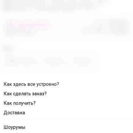
Эксклюзивный товар, доступен для
опытных пользователей 24-ok.ru
Орг.
480,40р
от 248 680,40р
Доставка
260,80р
486 320,40р
Цвет
Фиолетовый
Зелёный
Розовый
Как здесь все устроено?
Как сделать заказ?
Как получить?
Доставка
Шоурумы