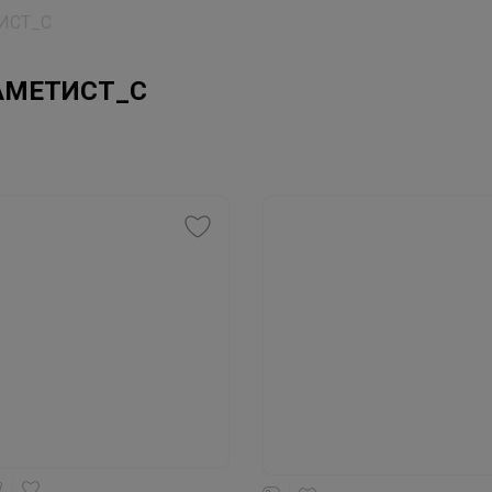
ТИСТ_С
- АМЕТИСТ_С