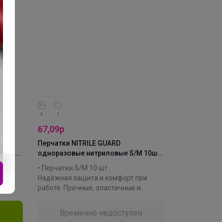
окую
дополнительным преимуществом -
их
они изготовлены из натуральной
ствий
резины. Это обеспечивает высокую
степень защиты от механических
повреждений и других воздействий
на руки.
Производитель: Vileda
Материал: латекс
Коллекция: Универсал Стандарт
4
1
67,09р
Перчатки NITRILE GUARD
 10шт
одноразовые нитриловые S/M 10шт
черные
• Перчатки S/M 10 шт.
ри
Надёжная защита и комфорт при
работе. Прочные, эластичные и
чивают
гипоаллергенные, они обеспечивают
при
точность движений и чистоту при
Временно недоступен
ии.
уборке, готовке или окрашивании.