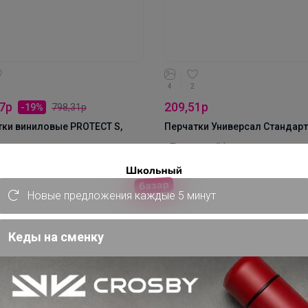
на руки.
Производитель: Vileda
Материал: латекс
Коллекция: Универсал Стандар
4
2
7р
209,51р
-19%
798,31р
тки виниловые PROTECT S,
Перчатки Универсал Стандарт
• Перчатки (L)
атки виниловые 100 шт (Размер
Перчатки обладает высокой
прочностью и долговечностью,
зовые перчатки из мягкого
делает их идеальным выбором
Новые предложения каждые 5 минут
, без порошка и без латекса.
профессионального использов
ллергеные.
Благодаря точечному покрыти
Заказать
Заказать
о подходит для всех
перчатках, вы можете легко
Кеды на сменку
невных дел: от ухода за
захватывать и удерживать
ькими домашними животными
предметы, не опасаясь скольж
рки дома. Мягкие и
Эти перчатки также обладают
ковые, обеспечивают отличную
дополнительным преимуществ
ительность к прикосновению и
они изготовлены из натуральн