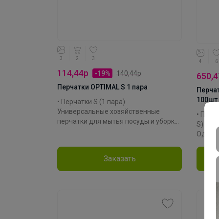
на руки.
Производитель: Vileda
Материал: латекс
Коллекция: Универсал Стандарт
3
2
3
4
6
114,44р
-19%
140,44р
650,4
Перчатки OPTIMAL S 1 пара
Перча
100шт
• Перчатки S (1 пара)
Универсальные хозяйственные
• Перч
перчатки для мытья посуды и уборки ,
S)
защищают руки от воздействия
Однора
грязи, влаги, моющих и чистящих
винила
средств при любых бытовых и
Гипоа
Заказать
хозяйственных работах.
Отличн
повсед
Производитель: Spontex
мален
Материал: латекс
до убо
Коллекция: OPTIMAL
порош
чувств