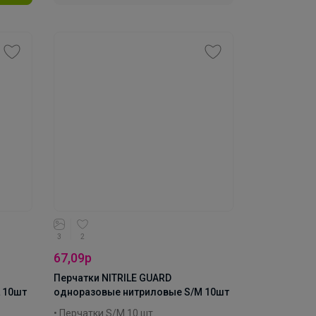
Производитель: Attribute
Материал: нитрил
Коллекция: NITRILE GUARD
3
2
67,09р
Перчатки NITRILE GUARD
 10шт
одноразовые нитриловые S/M 10шт
• Перчатки S/M 10 шт.