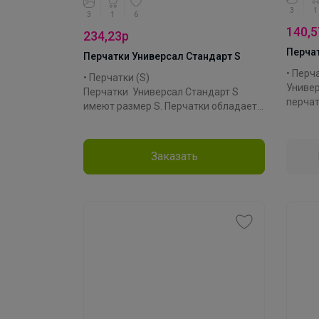
3
1
3
1
6
140,5
234,23р
Перчат
Перчатки Универсал Стандарт S
• Перч
• Перчатки (S)
Униве
Перчатки Универсал Стандарт S
перчат
имеют размер S. Перчатки обладает
защища
высокой прочностью и
грязи,
долговечностью, что делает их
средст
идеальным выбором для
Заказать
хозяйс
профессионального использования.
Благодаря точечному покрытию на
Произв
перчатках, вы можете легко
Матери
захватывать и удерживать
Колле
предметы, не опасаясь скольжения.
Эти перчатки также обладают
дополнительным преимуществом -
они изготовлены из натуральной
резины. Это обеспечивает высокую
степень защиты от механических
повреждений и других воздействий