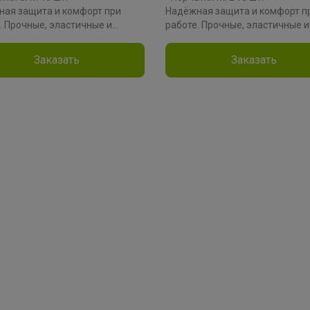
ая защита и комфорт при
Надёжная защита и комфорт п
. Прочные, эластичные и
работе. Прочные, эластичные и
лергенные, они обеспечивают
гипоаллергенные, они обеспе
ть движений и чистоту при
точность движений и чистоту 
Заказать
Заказать
, готовке или окрашивании.
уборке, готовке или окрашиван
Натка
одитель: Attribute
Производитель: Attribute
ал: нитрил
Материал: нитрил
ция: NITRILE GUARD
Коллекция: NITRILE GUARD
В школу с радостью! всё в наличии