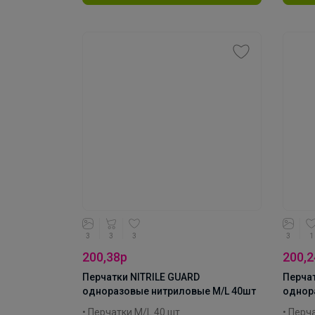
Производитель: Attribute
Произв
Материал: нитрил
Матери
Коллекция: NITRILE GUARD
Коллек
3
3
3
3
1
200,38р
200,2
Перчатки NITRILE GUARD
Перчат
одноразовые нитриловые M/L 40шт
однор
• Перчатки M/L 40 шт.
• Перч