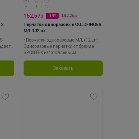
4
1
13
152,57р
-19%
187,25р
 S
Перчатки одноразовые GOLDFINGER
M/L 102шт
 S
• Перчатки одноразовые M/L (12 шт)
адает
Одноразовые перчатки от бренда
SPONTEX изготовлены из
х
натурального латекса, что делает их
очень прочными и эластичными. Эти
Заказать
ания.
универсальные перчатки, которые
ю на
подойдут для любых видов работ
дома и в саду. Они защитят ваши руки
от воды и разбавленных моющих
ения.
средств. Перчатки идеально
облегают руку и сохраняют высокую
ом -
чувствительность пальцев. Они
ой
идеально подходят для уборки
окую
кухонь и ванных комнат, а также для
их
окрашивания волос, поскольку
ствий
защитят руки от краски. Благодаря