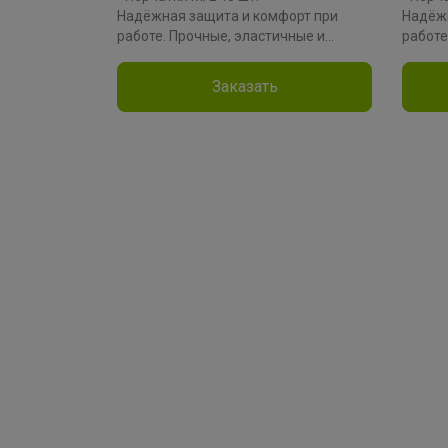
Надёжная защита и комфорт при
Надёжн
работе. Прочные, эластичные и
работе
гипоаллергенные, они обеспечивают
гипоал
точность движений и чистоту при
точнос
Заказать
уборке, готовке или окрашивании.
уборке
Производитель: Attribute
Произв
Материал: нитрил
Матери
Коллекция: NITRILE GUARD
Коллек