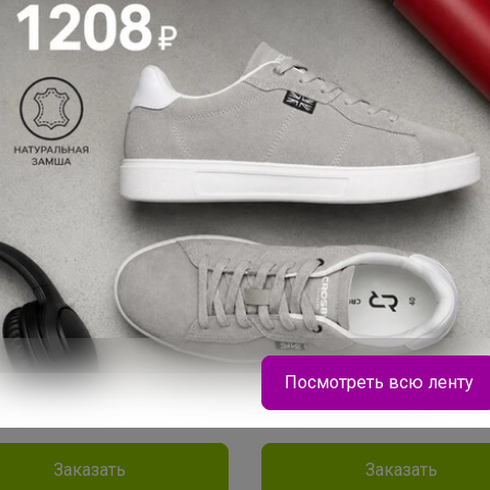
ий комфорт.
резины. Это обеспечивает выс
степень защиты от механическ
одитель: Spontex
повреждений и других воздей
иал: Винил
на руки.
кция: PROTECT
Производитель: Vileda
Материал: латекс
2
5
2
5р
67,12р
ки NITRILE GUARD
Перчатки NITRILE GUARD
азовые нитриловые S/M 40шт
одноразовые нитриловые M/L
е
черные
атки S/M 40 шт.
• Перчатки M/L 10 шт.
Посмотреть всю ленту
ая защита и комфорт при
Надёжная защита и комфорт п
. Прочные, эластичные и
работе. Прочные, эластичные и
лергенные, они обеспечивают
гипоаллергенные, они обеспе
Брюнетка
ть движений и чистоту при
точность движений и чистоту 
Заказать
Заказать
, готовке или окрашивании.
уборке, готовке или окрашиван