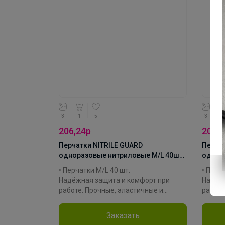
высок
Произв
Матер
Колле
3
1
5
3
3
206,24р
206,1
Перчатки NITRILE GUARD
Перчат
одноразовые нитриловые M/L 40шт
однор
черные
черны
• Перчатки M/L 40 шт.
• Перч
Надёжная защита и комфорт при
Надёжн
работе. Прочные, эластичные и
работе
гипоаллергенные, они обеспечивают
гипоал
точность движений и чистоту при
точнос
Заказать
уборке, готовке или окрашивании.
уборке