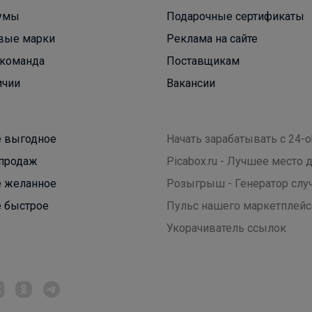
умы
Подарочные сертификаты
вые марки
Реклама на сайте
команда
Поставщикам
ичии
Вакансии
Красотка
 выгодное
Начать зарабатывать с 24-o
Удобные брюки, изящные сарафаны,
воздушные блузки
продаж
Picabox.ru - Лучшее место
 желанное
Розыгрыш - Генератор слу
 быстрое
Пульс нашего маркетплейс
Укорачиватель ссылок