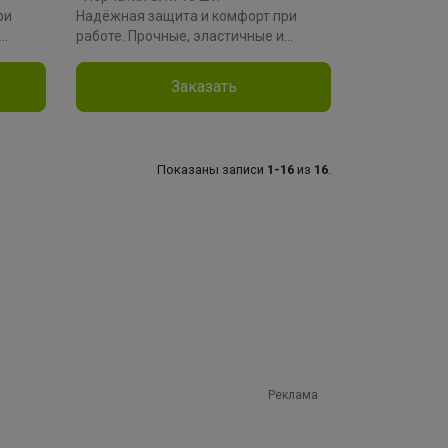
ри
Надёжная защита и комфорт при
работе. Прочные, эластичные и
чивают
гипоаллергенные, они обеспечивают
при
точность движений и чистоту при
Заказать
ии.
уборке, готовке или окрашивании.
Производитель: Attribute
Материал: нитрил
Показаны записи
1-16
из
16
.
Коллекция: NITRILE GUARD
Реклама