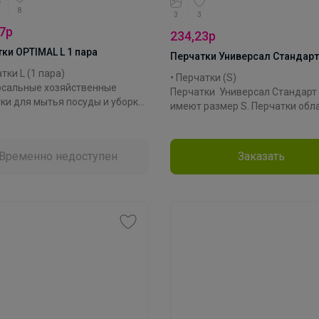
8
3
3
7р
234,23р
ки OPTIMAL L 1 пара
Перчатки Универсал Стандарт
атки L (1 пара)
• Перчатки (S)
рсальные хозяйственные
Перчатки Универсал Стандарт
ки для мытья посуды и уборки ,
имеют размер S. Перчатки обл
ют руки от воздействия
высокой прочностью и
 влаги, моющих и чистящих
долговечностью, что делает и
в при любых бытовых и
идеальным выбором для
Временно недоступен
Заказать
твенных работах.
профессионального использов
Благодаря точечному покрыти
одитель: Spontex
перчатках, вы можете легко
ал: латекс
захватывать и удерживать
кция: OPTIMAL
предметы, не опасаясь скольж
Эти перчатки также обладают
дополнительным преимуществ
они изготовлены из натуральн
резины. Это обеспечивает выс
степень защиты от механическ
повреждений и других воздей