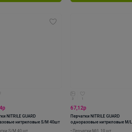
одитель: Attribute
Производитель: Attribute
Тетради на кольцах. Скидка до 50%
ал: нитрил
Материал: нитрил
ция: NITRILE GUARD
Коллекция: NITRILE GUARD
3
1
4р
67,12р
ки NITRILE GUARD
Перчатки NITRILE GUARD
азовые нитриловые S/M 40шт
одноразовые нитриловые M/L
атки S/M 40 шт.
• Перчатки M/L 10 шт.